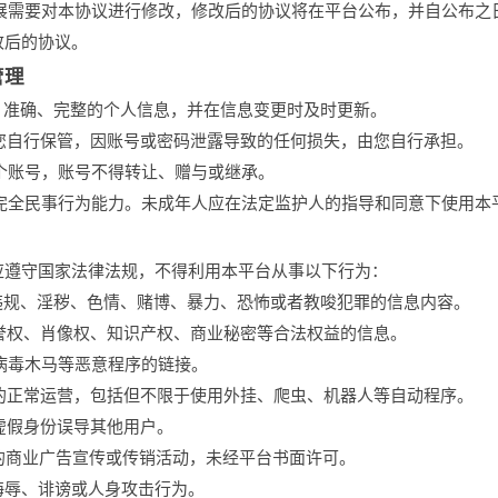
发展需要对本协议进行修改，修改后的协议将在平台公布，并自公布之
改后的协议。
管理
实、准确、完整的个人信息，并在信息变更时及时更新。
由您自行保管，因账号或密码泄露导致的任何损失，由您自行承担。
一个账号，账号不得转让、赠与或继承。
具备完全民事行为能力。未成年人应在法定监护人的指导和同意下使用本
应遵守国家法律法规，不得利用本平台从事以下行为：
、违规、淫秽、色情、赌博、暴力、恐怖或者教唆犯罪的信息内容。
名誉权、肖像权、知识产权、商业秘密等合法权益的信息。
有病毒木马等恶意程序的链接。
台的正常运营，包括但不限于使用外挂、爬虫、机器人等自动程序。
以虚假身份误导其他用户。
式的商业广告宣传或传销活动，未经平台书面许可。
、侮辱、诽谤或人身攻击行为。